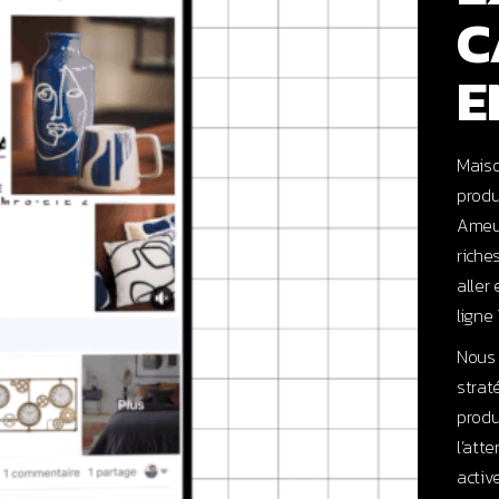
C
E
Maiso
produ
Ameub
riche
aller
ligne 
Nous 
strat
produ
l’atte
activ