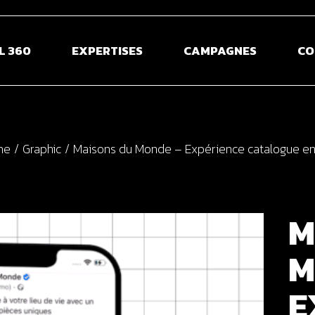
L 360
EXPERTISES
CAMPAGNES
CO
me
Graphic
Maisons du Monde – Expérience catalogue enr
M
M
E