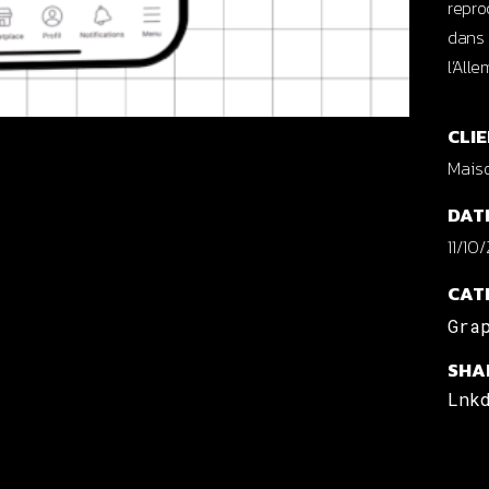
repro
dans 
l’Alle
CLIE
Mais
DAT
11/10
CAT
Gra
SHA
Lnk