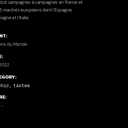
duit campagnes à campagnes en France et
5 marchés européens dont l’Espagne,
magne et l’Italie.
NT:
ons du Monde
E:
/2022.
EGORY:
phic
tastee
RE:
d.